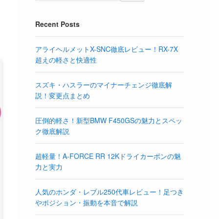
Recent Posts
アライヘルメットX-SNC徹底レビュー！RX-7X
超えの軽さと快適性
スズキ・ハスラーのマイナーチェンジ徹底解
説！変更点まとめ
圧倒的軽さ！新型BMW F450GSの魅力とスペッ
ク徹底解説
超軽量！A-FORCE RR 12Kドライカーボンの魅
力と実力
人気のホンダ・レブル250代車レビュー！足つき
やポジション・振動を本音で解説