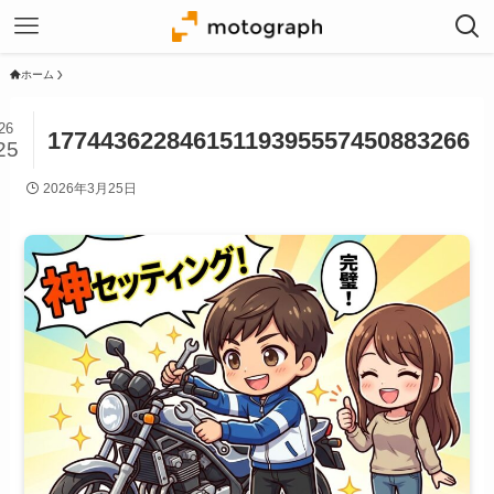
ホーム
26
17744362284615119395557450883266
25
2026年3月25日