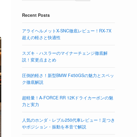
Recent Posts
アライヘルメットX-SNC徹底レビュー！RX-7X
超えの軽さと快適性
スズキ・ハスラーのマイナーチェンジ徹底解
説！変更点まとめ
圧倒的軽さ！新型BMW F450GSの魅力とスペッ
ク徹底解説
超軽量！A-FORCE RR 12Kドライカーボンの魅
力と実力
人気のホンダ・レブル250代車レビュー！足つき
やポジション・振動を本音で解説