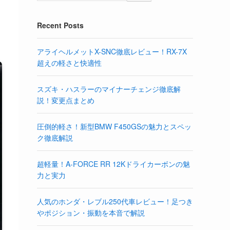
Recent Posts
アライヘルメットX-SNC徹底レビュー！RX-7X
超えの軽さと快適性
スズキ・ハスラーのマイナーチェンジ徹底解
説！変更点まとめ
圧倒的軽さ！新型BMW F450GSの魅力とスペッ
ク徹底解説
超軽量！A-FORCE RR 12Kドライカーボンの魅
力と実力
人気のホンダ・レブル250代車レビュー！足つき
やポジション・振動を本音で解説