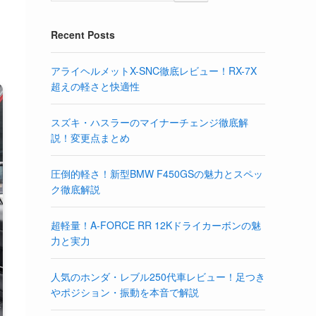
Recent Posts
アライヘルメットX-SNC徹底レビュー！RX-7X
超えの軽さと快適性
スズキ・ハスラーのマイナーチェンジ徹底解
説！変更点まとめ
圧倒的軽さ！新型BMW F450GSの魅力とスペッ
ク徹底解説
超軽量！A-FORCE RR 12Kドライカーボンの魅
力と実力
人気のホンダ・レブル250代車レビュー！足つき
やポジション・振動を本音で解説