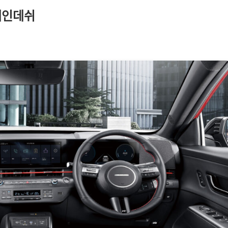
ᅵᆫ데쉬