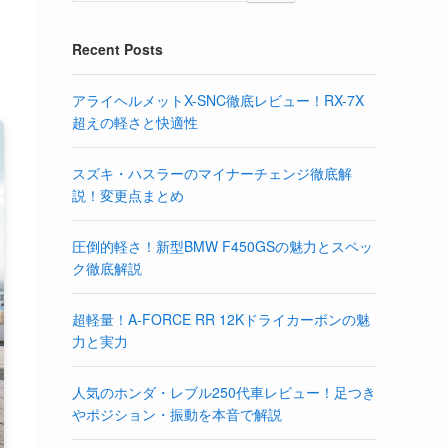
Recent Posts
アライヘルメットX-SNC徹底レビュー！RX-7X
超えの軽さと快適性
スズキ・ハスラーのマイナーチェンジ徹底解
説！変更点まとめ
圧倒的軽さ！新型BMW F450GSの魅力とスペッ
ク徹底解説
超軽量！A-FORCE RR 12Kドライカーボンの魅
力と実力
人気のホンダ・レブル250代車レビュー！足つき
やポジション・振動を本音で解説