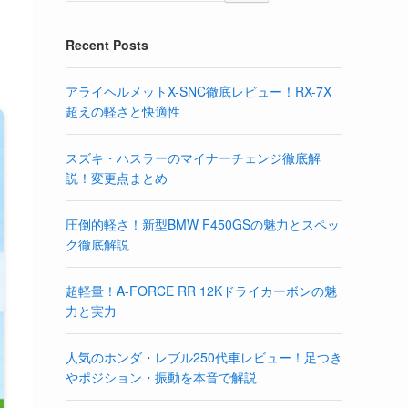
Recent Posts
アライヘルメットX-SNC徹底レビュー！RX-7X
超えの軽さと快適性
スズキ・ハスラーのマイナーチェンジ徹底解
説！変更点まとめ
圧倒的軽さ！新型BMW F450GSの魅力とスペッ
ク徹底解説
超軽量！A-FORCE RR 12Kドライカーボンの魅
力と実力
人気のホンダ・レブル250代車レビュー！足つき
やポジション・振動を本音で解説