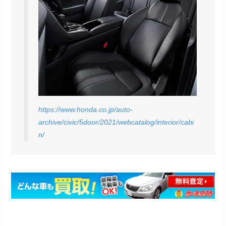
https://www.honda.co.jp/auto-
archive/civic/5door/2021/webcatalog/interior/cabi
n/