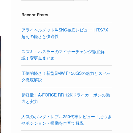
Recent Posts
アライヘルメットX-SNC徹底レビュー！RX-7X
超えの軽さと快適性
スズキ・ハスラーのマイナーチェンジ徹底解
説！変更点まとめ
圧倒的軽さ！新型BMW F450GSの魅力とスペッ
ク徹底解説
超軽量！A-FORCE RR 12Kドライカーボンの魅
力と実力
人気のホンダ・レブル250代車レビュー！足つき
やポジション・振動を本音で解説